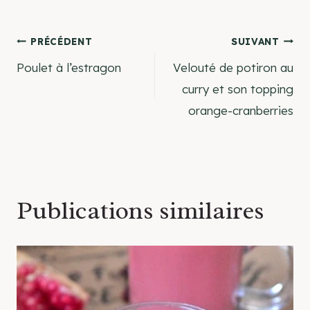
Navigation
PRÉCÉDENT
SUIVANT
Poulet à l’estragon
Velouté de potiron au
de
curry et son topping
orange-cranberries
l’article
Publications similaires