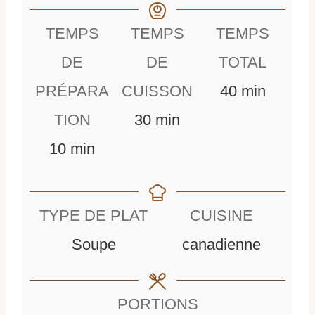
TEMPS
TEMPS
TEMPS
DE
DE
TOTAL
m
PRÉPARA
CUISSON
40
min
m
i
TION
30
min
m
i
n
10
min
i
n
u
n
u
t
TYPE DE PLAT
CUISINE
u
t
e
Soupe
canadienne
t
e
s
e
s
PORTIONS