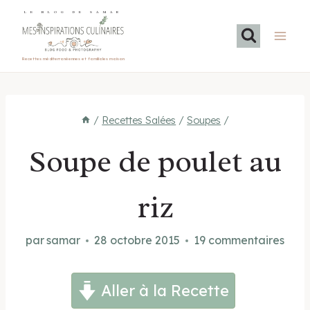
Aller
LE BLOG DE SAMAR
au
contenu
Recettes méditerranéennes et familiales maison
/
Recettes Salées
/
Soupes
/
Soupe de poulet au
riz
par
samar
28 octobre 2015
19 commentaires
Aller à la Recette