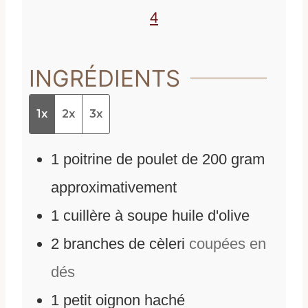
s
4
INGRÉDIENTS
1x
2x
3x
1
poitrine de poulet de 200 gram
approximativement
1
cuillère à soupe huile d'olive
2
branches de cèleri
coupées en
dés
1
petit oignon haché