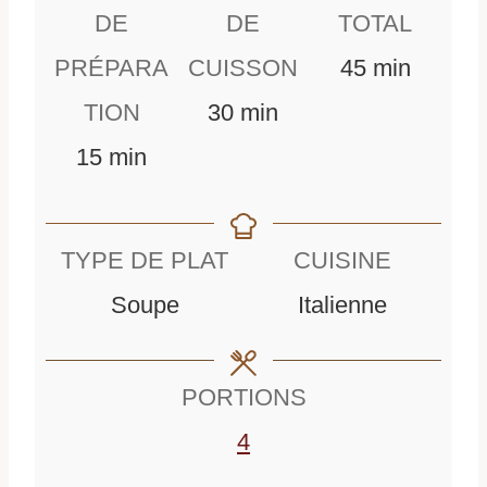
DE
DE
TOTAL
m
PRÉPARA
CUISSON
45
min
m
i
TION
30
min
m
i
n
15
min
i
n
u
n
u
t
TYPE DE PLAT
CUISINE
u
t
e
Soupe
Italienne
t
e
s
e
s
PORTIONS
s
4