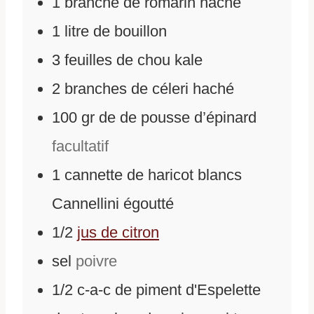
1
branche de romarin haché
1
litre de bouillon
3
feuilles de chou kale
2
branches de céleri haché
100
gr
de
de pousse d’épinard
facultatif
1
cannette de haricot blancs
Cannellini égoutté
1/2
jus de citron
sel
poivre
1/2
c-a-c de piment d'Espelette