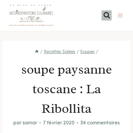
Aller
LE BLOG DE SAMAR
au
contenu
Recettes méditerranéennes et familiales maison
/
Recettes Salées
/
Soupes
/
soupe paysanne
toscane : La
Ribollita
par
samar
7 février 2020
34 commentaires