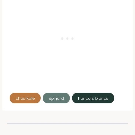
Étiquettes
chou kale
epinard
haricots blancs
de
la
publication :