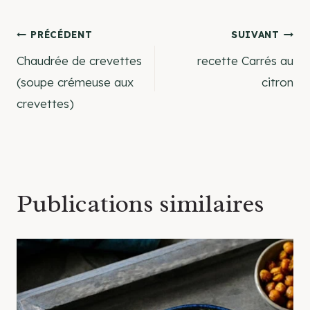
Navigation
PRÉCÉDENT
SUIVANT
Chaudrée de crevettes
recette Carrés au
de
(soupe crémeuse aux
citron
crevettes)
l’article
Publications similaires