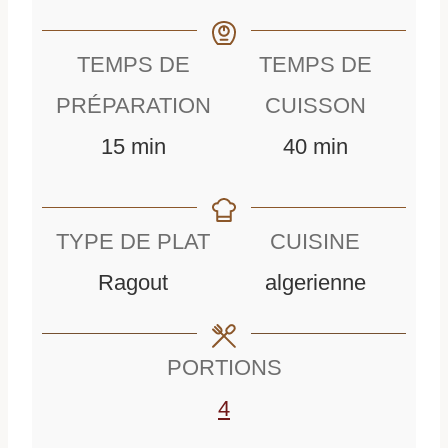
TEMPS DE
TEMPS DE
PRÉPARATION
CUISSON
m
m
15
min
40
min
i
i
n
n
TYPE DE PLAT
CUISINE
u
u
Ragout
algerienne
t
t
e
e
PORTIONS
s
s
4