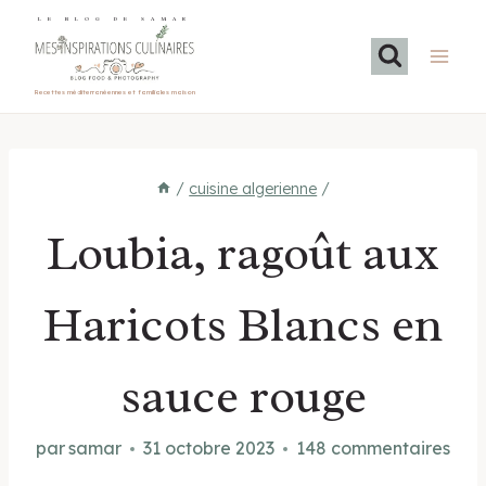
Aller
LE BLOG DE SAMAR
au
contenu
Recettes méditerranéennes et familiales maison
/
cuisine algerienne
/
Loubia, ragoût aux
Haricots Blancs en
sauce rouge
par
samar
31 octobre 2023
148 commentaires