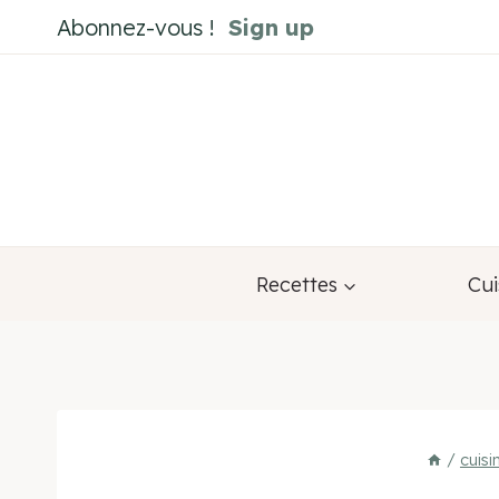
Aller
Abonnez-vous !
Sign up
au
contenu
Recettes
Cui
/
cuis