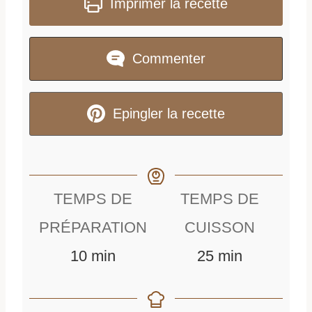
Imprimer la recette
Commenter
Epingler la recette
TEMPS DE
TEMPS DE
PRÉPARATION
CUISSON
m
m
10
min
25
min
i
i