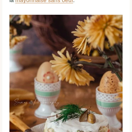
la
mayonnaise sans oeuf
.