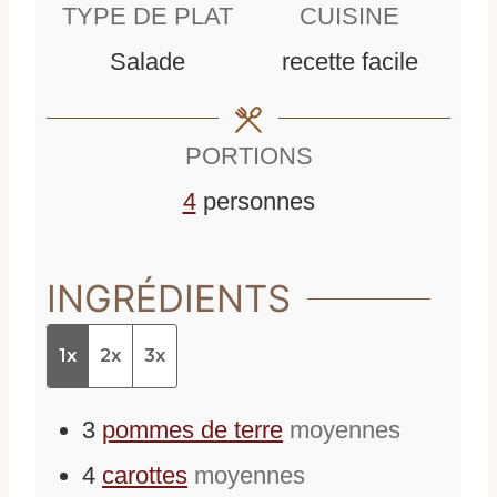
n
n
TYPE DE PLAT
CUISINE
u
u
Salade
recette facile
t
t
e
e
PORTIONS
s
s
4
personnes
INGRÉDIENTS
1x
2x
3x
3
pommes de terre
moyennes
4
carottes
moyennes