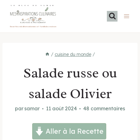
Aller
LE BLOG DE SAMAR
au
contenu
Recettes méditerranéennes et familiales maison
/
cuisine du monde
/
Salade russe ou
salade Olivier
par
samar
11 août 2024
48 commentaires
Aller à la Recette