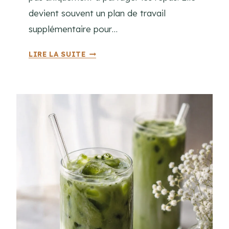
R
devient souvent un plan de travail
I
supplémentaire pour…
F
U
L
LIRE LA SUITE
G
E
E
S
U
A
S
L
E
É
A
S
D
E
S
L
O
N