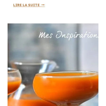
C
LIRE LA SUITE
O
M
M
E
N
T
C
U
I
S
I
N
E
R
D
E
S