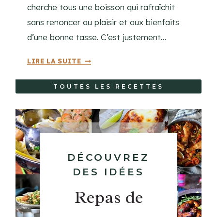
I
cherche tous une boisson qui rafraîchit
N
sans renoncer au plaisir et aux bienfaits
E
d’une bonne tasse. C’est justement…
M
LIRE LA SUITE
A
T
TOUTES LES RECETTES
C
H
A
G
L
A
DÉCOUVREZ
C
DES IDÉES
É
Repas de
:
L
A