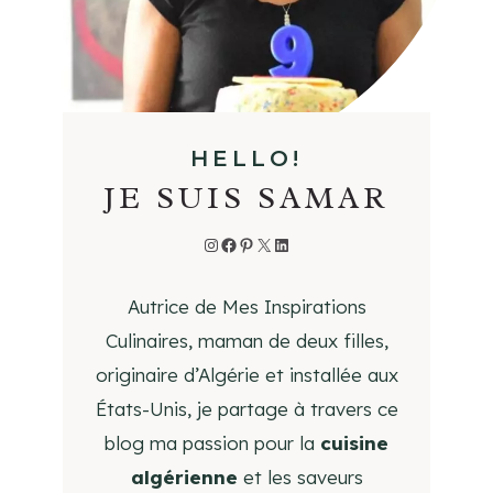
R
L
’
É
T
HELLO!
É
JE SUIS SAMAR
Instagram
Facebook
Pinterest
X
LinkedIn
Autrice de Mes Inspirations
Culinaires, maman de deux filles,
originaire d’Algérie et installée aux
États-Unis, je partage à travers ce
blog ma passion pour la
cuisine
algérienne
et les saveurs