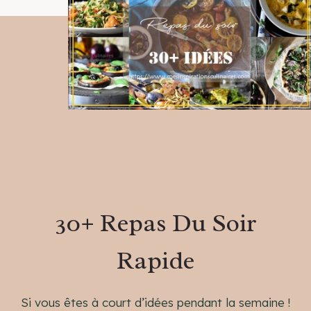
r
c
h
30+ Repas Du Soir
Rapide
Si vous êtes à court d’idées pendant la semaine !