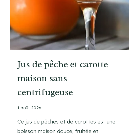
R
E
P
A
S
F
A
C
Jus de pêche et carotte
I
maison sans
L
E
centrifugeuse
S
E
T
1 août 2026
R
Ce jus de pêches et de carottes est une
A
P
boisson maison douce, fruitée et
I