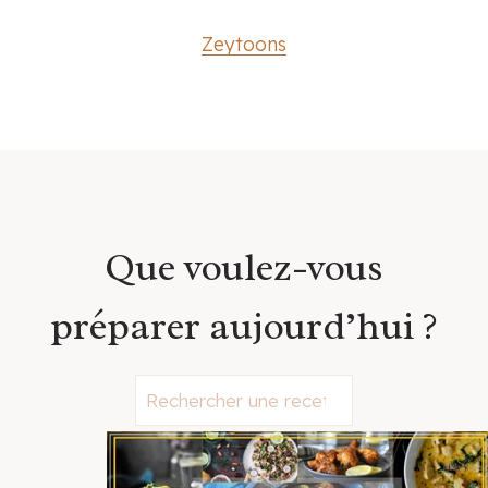
Zeytoons
Que voulez-vous
préparer aujourd’hui ?
S
e
a