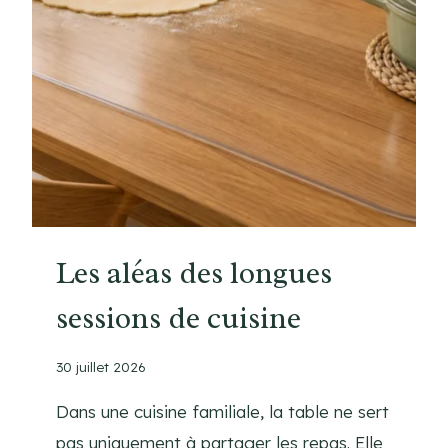
O
T
T
E
M
A
I
S
O
N
S
Les aléas des longues
A
sessions de cuisine
N
S
C
30 juillet 2026
E
N
Dans une cuisine familiale, la table ne sert
T
pas uniquement à partager les repas. Elle