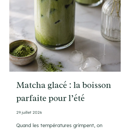
G
U
E
S
S
E
S
S
I
O
N
S
Matcha glacé : la boisson
D
parfaite pour l’été
E
C
U
29 juillet 2026
I
S
Quand les températures grimpent, on