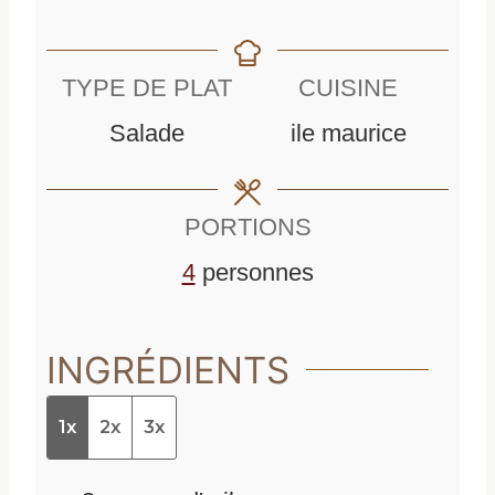
i
n
n
n
u
u
TYPE DE PLAT
CUISINE
u
t
t
Salade
ile maurice
t
e
e
e
s
s
PORTIONS
s
4
personnes
INGRÉDIENTS
1x
2x
3x