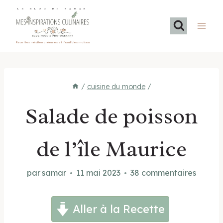
Aller
LE BLOG DE SAMAR
au
contenu
Recettes méditerranéennes et familiales maison
/
cuisine du monde
/
Salade de poisson
de l’île Maurice
par
samar
11 mai 2023
38 commentaires
Aller à la Recette