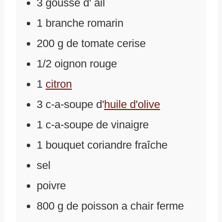
3
gousse
d'
ail
1
branche
romarin
200
g
de
tomate cerise
1/2
oignon rouge
1
citron
3
c-a-soupe
d'
huile d'olive
1
c-a-soupe
de
vinaigre
1
bouquet
coriandre fraîche
sel
poivre
800
g
de
poisson a chair ferme