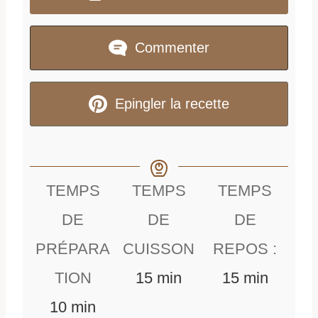
Commenter
Epingler la recette
TEMPS
TEMPS
TEMPS
DE
DE
DE
PRÉPARA
CUISSON
REPOS :
m
m
TION
15
min
15
min
m
i
i
10
min