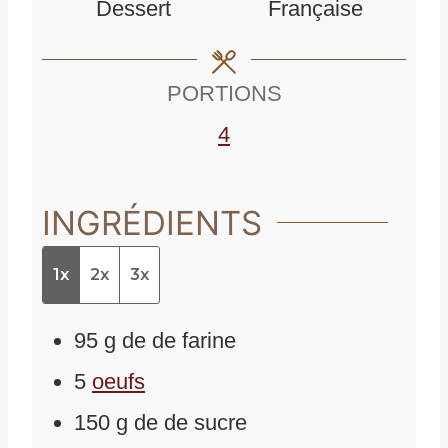
Dessert
Française
t
e
s
e
s
PORTIONS
s
4
INGRÉDIENTS
1x
2x
3x
95
g
de
de farine
5
oeufs
150
g
de
de sucre