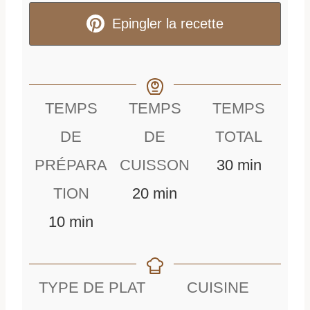
Epingler la recette
TEMPS
TEMPS
TEMPS
DE
DE
TOTAL
m
PRÉPARA
CUISSON
30
min
m
i
TION
20
min
m
i
n
10
min
i
n
u
n
u
t
TYPE DE PLAT
CUISINE
u
t
e