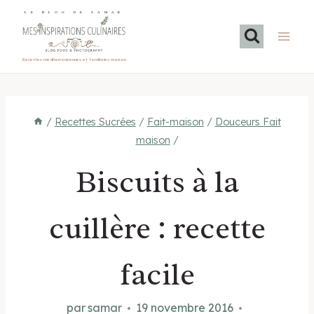
Aller
LE BLOG DE SAMAR
au
contenu
Recettes méditerranéennes et familiales maison
/
Recettes Sucrées
/
Fait-maison
/
Douceurs Fait
maison
/
Biscuits à la
cuillère : recette
facile
par
samar
19 novembre 2016