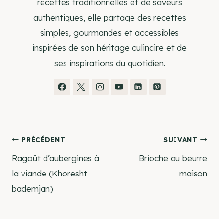
recettes traditionnelles et de saveurs
authentiques, elle partage des recettes
simples, gourmandes et accessibles
inspirées de son héritage culinaire et de
ses inspirations du quotidien.
Navigation
PRÉCÉDENT
SUIVANT
Ragoût d’aubergines à
Brioche au beurre
de
la viande (Khoresht
maison
bademjan)
l’article