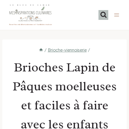
Aller
LE BLOG DE SAMAR
au
contenu
Recettes méditerranéennes et familiales maison
/
Brioche-viennoiserie
/
Brioches Lapin de
Pâques moelleuses
et faciles à faire
avec les enfants