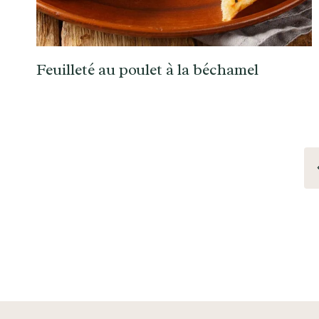
Feuilleté au poulet à la béchamel
Navigation
p
de
page