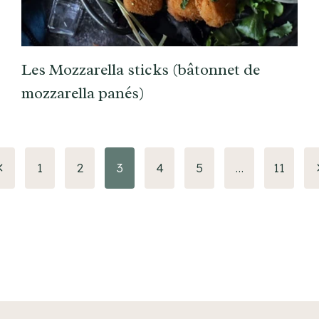
Les Mozzarella sticks (bâtonnet de
mozzarella panés)
Page
1
2
3
4
5
…
11
récédente
s