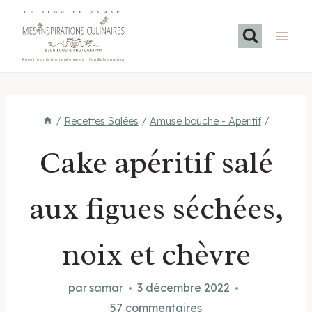
Aller
LE BLOG DE SAMAR
au
contenu
Recettes méditerranéennes et familiales maison
/
Recettes Salées
/
Amuse bouche - Aperitif
/
Cake apéritif salé
aux figues séchées,
noix et chèvre
par
samar
3 décembre 2022
57 commentaires