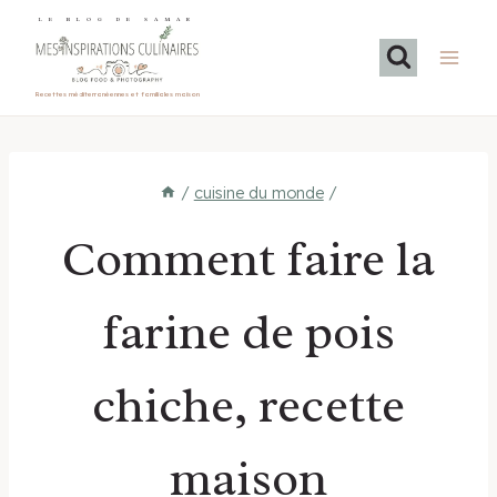
Aller
LE BLOG DE SAMAR
au
contenu
Recettes méditerranéennes et familiales maison
/
cuisine du monde
/
Comment faire la
farine de pois
chiche, recette
maison