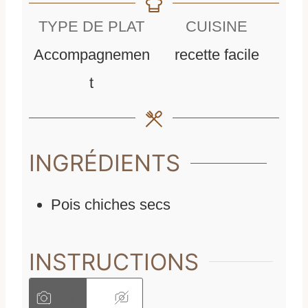
u
y
u
TYPE DE PLAT
CUISINE
t
r
Accompagnemen
recette facile
e
e
t
s
s
INGRÉDIENTS
Pois chiches secs
INSTRUCTIONS