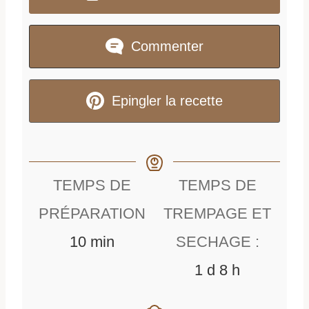
Commenter
Epingler la recette
TEMPS DE
TEMPS DE
PRÉPARATION
TREMPAGE ET
m
10
min
SECHAGE :
i
d
h
1
d
8
h
n
a
e