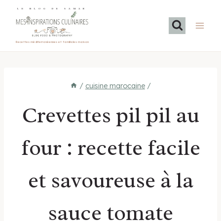
Aller
LE BLOG DE SAMAR
au
contenu
Recettes méditerranéennes et familiales maison
/
cuisine marocaine
/
Crevettes pil pil au
four : recette facile
et savoureuse à la
sauce tomate