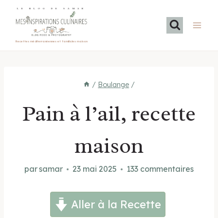
Aller
LE BLOG DE SAMAR
au
contenu
Recettes méditerranéennes et familiales maison
/
Boulange
/
Pain à l’ail, recette
maison
par
samar
23 mai 2025
133 commentaires
Aller à la Recette