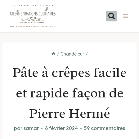
Aller
LE BLOG DE SAMAR
au
contenu
Recettes méditerranéennes et familiales maison
/
Chandeleur
/
Pâte à crêpes facile
et rapide façon de
Pierre Hermé
par
samar
6 février 2024
59 commentaires