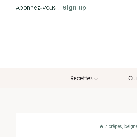
Aller
Abonnez-vous !
Sign up
au
contenu
Recettes
Cui
/
crêpes, beign