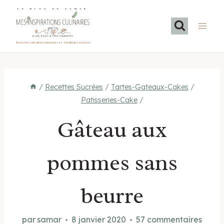
Aller
LE BLOG DE SAMAR
au
contenu
Recettes méditerranéennes et familiales maison
/
Recettes Sucrées
/
Tartes-Gateaux-Cakes
/
Patisseries-Cake
/
Gâteau aux
pommes sans
beurre
par
samar
8 janvier 2020
57 commentaires