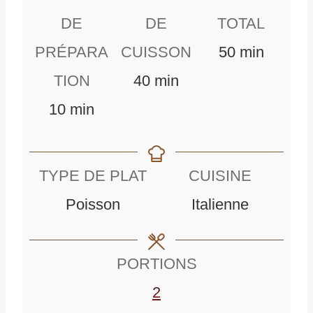
DE
DE
TOTAL
m
PRÉPARA
CUISSON
50
min
m
i
TION
40
min
m
i
n
10
min
i
n
u
n
u
t
TYPE DE PLAT
CUISINE
u
t
e
Poisson
Italienne
t
e
s
e
s
PORTIONS
s
2