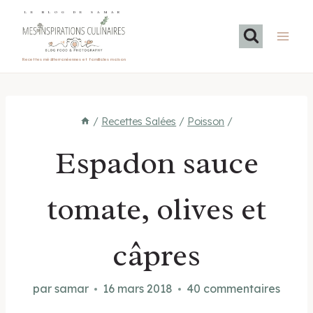
Aller
LE BLOG DE SAMAR
au
contenu
Recettes méditerranéennes et familiales maison
/
Recettes Salées
/
Poisson
/
Espadon sauce
tomate, olives et
câpres
par
samar
16 mars 2018
40 commentaires