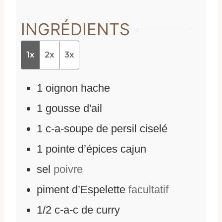
INGRÉDIENTS
1x
2x
3x
1
oignon hache
1
gousse d'ail
1
c-a-soupe de persil ciselé
1
pointe d’épices cajun
sel
poivre
piment d’Espelette
facultatif
1/2
c-a-c de curry