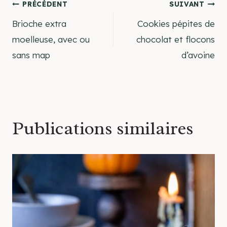
Navigation
PRÉCÉDENT
SUIVANT
Brioche extra
Cookies pépites de
de
moelleuse, avec ou
chocolat et flocons
sans map
d’avoine
l’article
Publications similaires