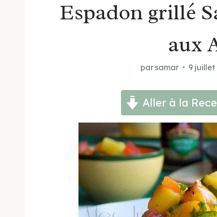
Espadon grillé 
aux A
par
samar
9 juille
Aller à la Rece