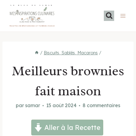
Aller
LE BLOG DE SAMAR
au
contenu
Recettes méditerranéennes et familiales maison
/
Biscuits, Sablés, Macarons
/
Meilleurs brownies
fait maison
par
samar
15 août 2024
8 commentaires
Aller à la Recette