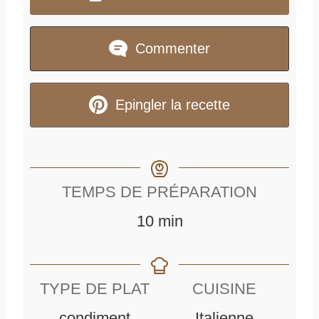
Commenter
Epingler la recette
TEMPS DE PRÉPARATION
m
10
min
i
n
TYPE DE PLAT
CUISINE
u
condiment
Italienne