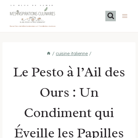
Aller
LE BLOG DE SAMAR
au
contenu
Recettes méditerranéennes et familiales maison
/
cuisine italienne
/
Le Pesto à l’Ail des
Ours : Un
Condiment qui
Éveille les Papilles