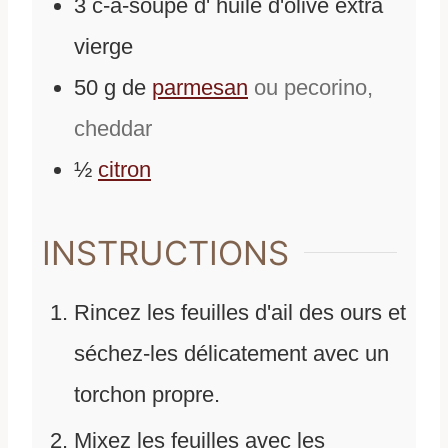
3
c-à-soupe
d'
huile d'olive extra
vierge
50
g
de
parmesan
ou pecorino,
cheddar
½
citron
INSTRUCTIONS
Rincez les feuilles d'ail des ours et
séchez-les délicatement avec un
torchon propre.
Mixez les feuilles avec les