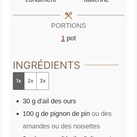
t
e
PORTIONS
s
1
pot
INGRÉDIENTS
1x
2x
3x
30
g
d'
ail des ours
100
g
de
pignon de pin
ou des
amandes ou des noisettes