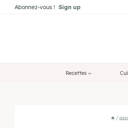
Aller
Abonnez-vous !
Sign up
au
contenu
Recettes
Cui
/
pizz