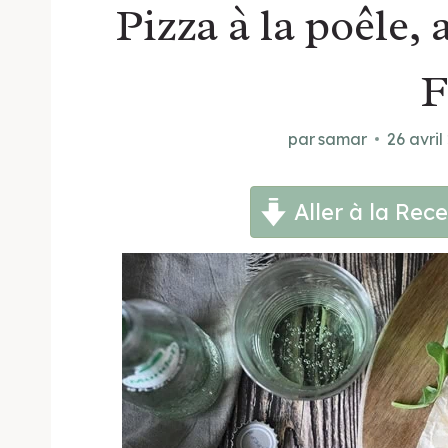
Pizza à la poêle, 
F
par
samar
26 avril
Aller à la Rece