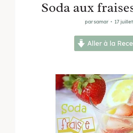
Soda aux fraise
par
samar
17 juille
Aller à la Rece