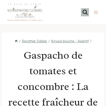
Aller
LE BLOG DE SAMAR
au
contenu
Recettes méditerranéennes et familiales maison
/
Recettes Salées
/
Amuse bouche - Aperitif
/
Gaspacho de
tomates et
concombre : La
recette fraîcheur de