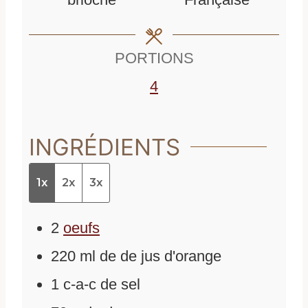
t
e
s
e
s
PORTIONS
s
4
INGRÉDIENTS
1x
2x
3x
2
oeufs
220
ml
de
de jus d'orange
1
c-a-c de sel