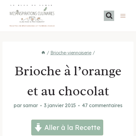
Aller
LE BLOG DE SAMAR
au
contenu
Recettes méditerranéennes et familiales maison
/
Brioche-viennoiserie
/
Brioche à l’orange
et au chocolat
par
samar
3 janvier 2015
47 commentaires
Aller à la Recette