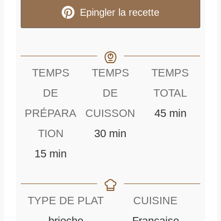
Epingler la recette
TEMPS
TEMPS
TEMPS
DE
DE
TOTAL
m
PRÉPARA
CUISSON
45
min
m
i
TION
30
min
m
i
n
15
min
i
n
u
n
u
t
TYPE DE PLAT
CUISINE
u
t
e
brioche
Française