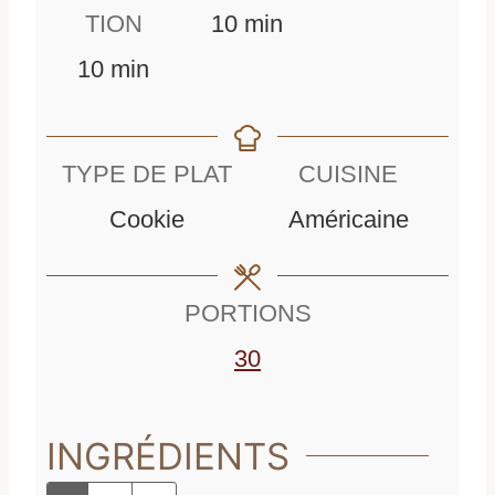
m
i
TION
10
min
m
i
n
10
min
i
n
u
n
u
t
TYPE DE PLAT
CUISINE
u
t
e
Cookie
Américaine
t
e
s
e
s
PORTIONS
s
30
INGRÉDIENTS