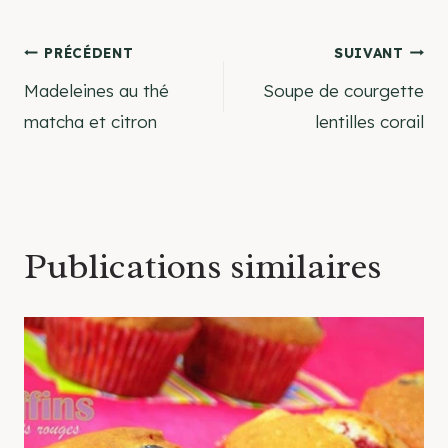
Navigation
PRÉCÉDENT
SUIVANT
Madeleines au thé
Soupe de courgette
de
matcha et citron
lentilles corail
l’article
Publications similaires