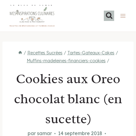
Aller
LE BLOG DE SAMAR
au
contenu
Recettes méditerranéennes et familiales maison
/
Recettes Sucrées
/
Tartes-Gateaux-Cakes
/
Muffins-madeleines-financiers-cookies
/
Cookies aux Oreo
chocolat blanc (en
sucette)
par
samar
14 septembre 2018