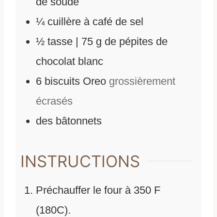
de soude
¼
cuillère à café de sel
½
tasse | 75 g de pépites de
chocolat blanc
6
biscuits Oreo
grossièrement
écrasés
des bâtonnets
INSTRUCTIONS
Préchauffer le four à 350 F
(180C).