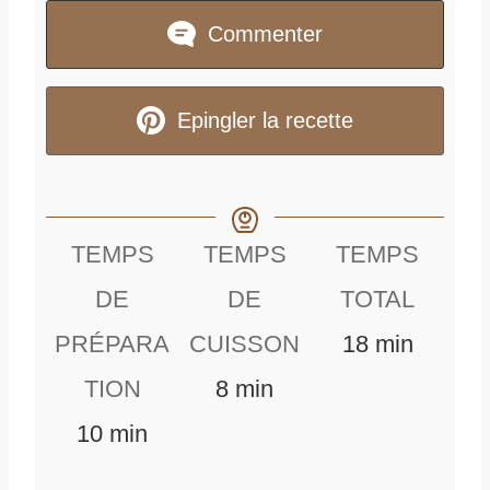
Commenter
Epingler la recette
TEMPS
TEMPS
TEMPS
DE
DE
TOTAL
m
PRÉPARA
CUISSON
18
min
m
i
TION
8
min
m
i
n
10
min
i
n
u