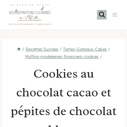
Aller
LE BLOG DE SAMAR
au
contenu
Recettes méditerranéennes et familiales maison
/
Recettes Sucrées
/
Tartes-Gateaux-Cakes
/
Muffins-madeleines-financiers-cookies
/
Cookies au
chocolat cacao et
pépites de chocolat