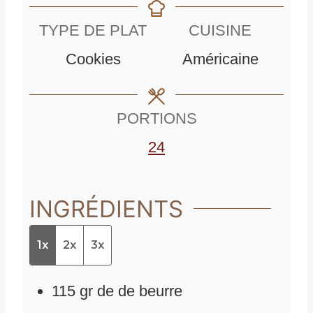
n
u
t
TYPE DE PLAT
CUISINE
u
t
e
Cookies
Américaine
t
e
s
e
s
PORTIONS
s
24
INGRÉDIENTS
1x
2x
3x
115
gr
de
de beurre