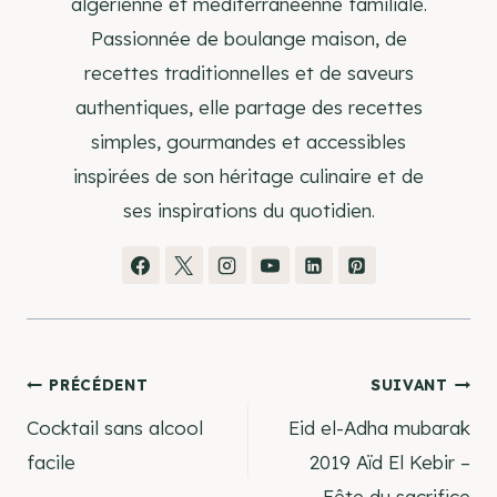
algérienne et méditerranéenne familiale.
Passionnée de boulange maison, de
recettes traditionnelles et de saveurs
authentiques, elle partage des recettes
simples, gourmandes et accessibles
inspirées de son héritage culinaire et de
ses inspirations du quotidien.
Navigation
PRÉCÉDENT
SUIVANT
Cocktail sans alcool
Eid el-Adha mubarak
de
facile
2019 Aïd El Kebir –
Fête du sacrifice