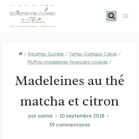
Aller
LE BLOG DE SAMAR
au
contenu
Recettes méditerranéennes et familiales maison
/
Recettes Sucrées
/
Tartes-Gateaux-Cakes
/
Muffins-madeleines-financiers-cookies
/
Madeleines au thé
matcha et citron
par
samar
10 septembre 2018
39 commentaires