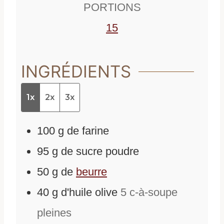
PORTIONS
s
15
INGRÉDIENTS
1x
2x
3x
100
g
de
farine
95
g
de
sucre poudre
50
g
de
beurre
40
g
d'
huile olive
5 c-à-soupe
pleines