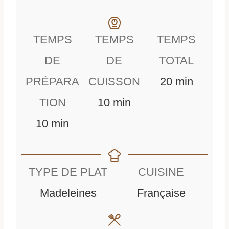
TEMPS
TEMPS
TEMPS
DE
DE
TOTAL
m
PRÉPARA
CUISSON
20
min
m
i
TION
10
min
m
i
n
10
min
i
n
u
n
u
t
TYPE DE PLAT
CUISINE
u
t
e
Madeleines
Française
t
e
s
e
s