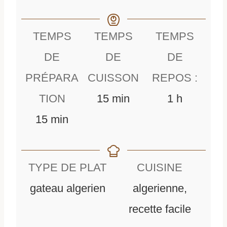
TEMPS
TEMPS
TEMPS
DE
DE
DE
PRÉPARA
CUISSON
REPOS :
m
h
TION
15
min
1
h
m
i
e
15
min
i
n
u
n
u
r
TYPE DE PLAT
CUISINE
u
t
e
gateau algerien
algerienne,
t
e
recette facile
e
s