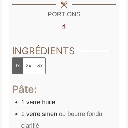
s
PORTIONS
4
INGRÉDIENTS
1x
2x
3x
Pâte:
1
verre
huile
1
verre
smen
ou beurre fondu
clarifié