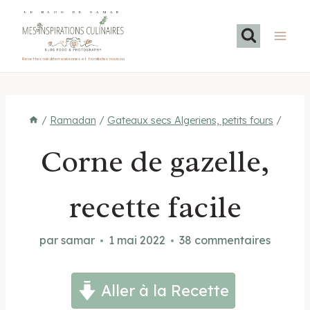
Aller
LE BLOG DE SAMAR
au
contenu
Recettes méditerranéennes et familiales maison
/
Ramadan
/
Gateaux secs Algeriens, petits fours
/
Corne de gazelle,
recette facile
par
samar
1 mai 2022
38 commentaires
Aller à la Recette