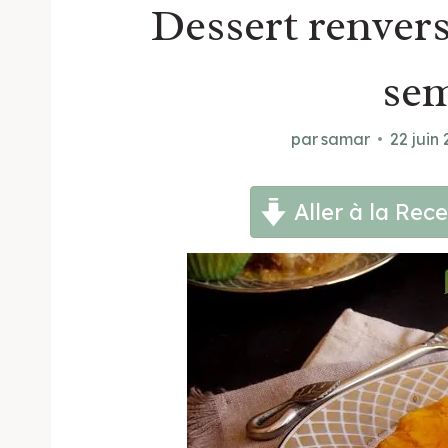
Dessert renver
se
par
samar
22 juin
Aller à la Rece