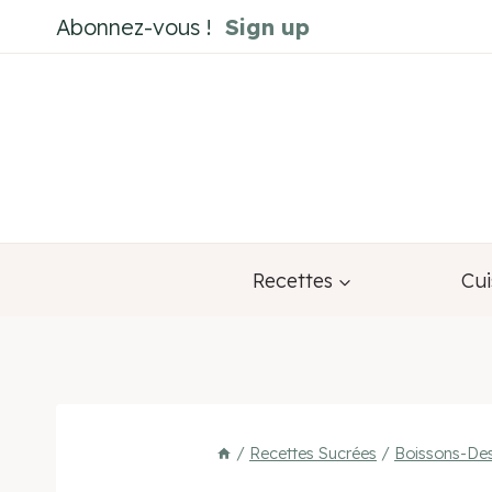
Aller
Abonnez-vous !
Sign up
au
contenu
Recettes
Cui
/
Recettes Sucrées
/
Boissons-Des