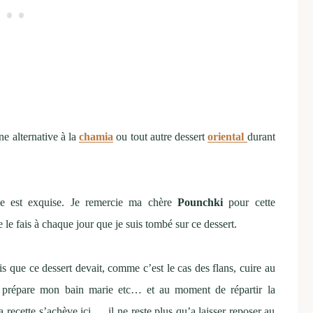
e alternative à la
chamia
ou tout autre dessert
oriental
durant
e est exquise. Je remercie ma chère
Pounchki
pour cette
e fais à chaque jour que je suis tombé sur ce dessert.
is que ce dessert devait, comme c’est le cas des flans, cuire au
e prépare mon bain marie etc… et au moment de répartir la
 recette s’achève ici … il ne reste plus qu’a laisser reposer au