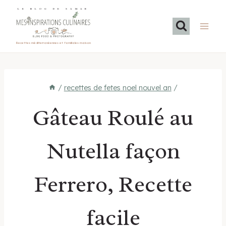
Aller
LE BLOG DE SAMAR
au
contenu
Recettes méditerranéennes et familiales maison
/
recettes de fetes noel nouvel an
/
Gâteau Roulé au
Nutella façon
Ferrero, Recette
facile