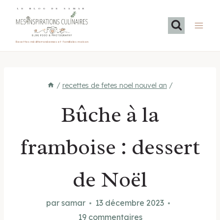
Aller
LE BLOG DE SAMAR
au
contenu
Recettes méditerranéennes et familiales maison
/
recettes de fetes noel nouvel an
/
Bûche à la
framboise : dessert
de Noël
par
samar
13 décembre 2023
19 commentaires