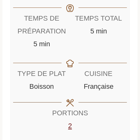
TEMPS DE
TEMPS TOTAL
m
PRÉPARATION
5
min
m
i
5
min
i
n
n
u
TYPE DE PLAT
CUISINE
u
t
Boisson
Française
t
e
e
s
PORTIONS
s
2