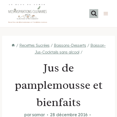
Aller
LE BLOG DE SAMAR
au
contenu
Recettes méditerranéennes et familiales maison
/
Recettes Sucrées
/
Boissons-Desserts
/
Boisson-
Jus-Cocktails sans alcool
/
Jus de
pamplemousse et
bienfaits
par
samar
28 décembre 2016