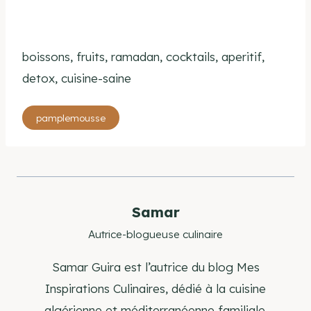
boissons, fruits, ramadan, cocktails, aperitif,
detox, cuisine-saine
Étiquettes
pamplemousse
de
la
publication :
Samar
Autrice-blogueuse culinaire
Samar Guira est l’autrice du blog Mes
Inspirations Culinaires, dédié à la cuisine
algérienne et méditerranéenne familiale.