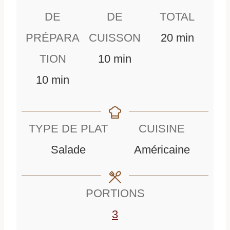
DE
DE
TOTAL
m
PRÉPARA
CUISSON
20
min
m
i
TION
10
min
m
i
n
10
min
i
n
u
n
u
t
TYPE DE PLAT
CUISINE
u
t
e
Salade
Américaine
t
e
s
e
s
PORTIONS
s
3