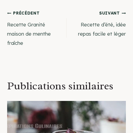
Navigation
PRÉCÉDENT
SUIVANT
Recette Granité
Recette d’été, idée
de
maison de menthe
repas facile et léger
fraîche
l’article
Publications similaires