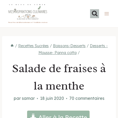
Aller
LE BLOG DE SAMAR
au
contenu
Recettes méditerranéennes et familiales maison
/
Recettes Sucrées
/
Boissons-Desserts
/
Desserts -
Mousse- Panna cotta
/
Salade de fraises à
la menthe
par
samar
18 juin 2020
70 commentaires
Aller à la Recette