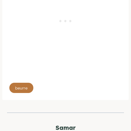
Étiquettes
beurre
de
la
publication :
Samar