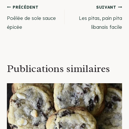
Navigation
PRÉCÉDENT
SUIVANT
Poêlée de sole sauce
Les pitas, pain pita
de
épicée
libanais facile
l’article
Publications similaires