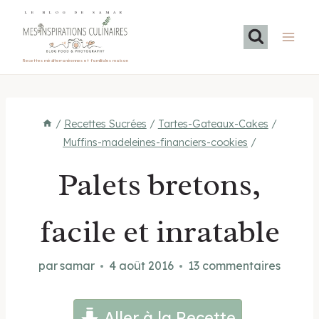
Aller
LE BLOG DE SAMAR
au
contenu
Recettes méditerranéennes et familiales maison
/
Recettes Sucrées
/
Tartes-Gateaux-Cakes
/
Muffins-madeleines-financiers-cookies
/
Palets bretons,
facile et inratable
par
samar
4 août 2016
13 commentaires
Aller à la Recette