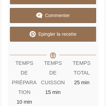
Commenter
Epingler la recette
TEMPS
TEMPS
TEMPS
DE
DE
TOTAL
m
PRÉPARA
CUISSON
25
min
m
i
TION
15
min
m
i
n
10
min