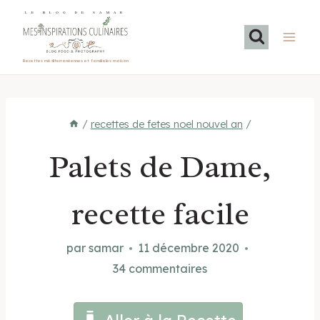
Aller
LE BLOG DE SAMAR
au
contenu
Recettes méditerranéennes et familiales maison
/
recettes de fetes noel nouvel an
/
Palets de Dame,
recette facile
par
samar
11 décembre 2020
34 commentaires