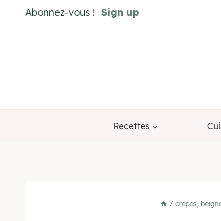
Aller
Abonnez-vous !
Sign up
au
contenu
Recettes
Cui
/
crêpes, beign