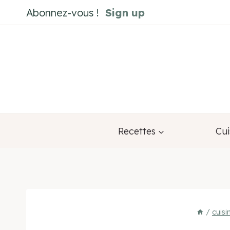
Aller
Abonnez-vous !
Sign up
au
contenu
Recettes
Cui
/
cuis