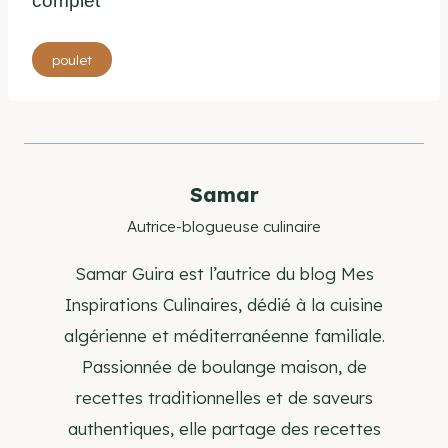
complet
Étiquettes
poulet
de
la
publication :
Samar
Autrice-blogueuse culinaire
Samar Guira est l’autrice du blog Mes
Inspirations Culinaires, dédié à la cuisine
algérienne et méditerranéenne familiale.
Passionnée de boulange maison, de
recettes traditionnelles et de saveurs
authentiques, elle partage des recettes