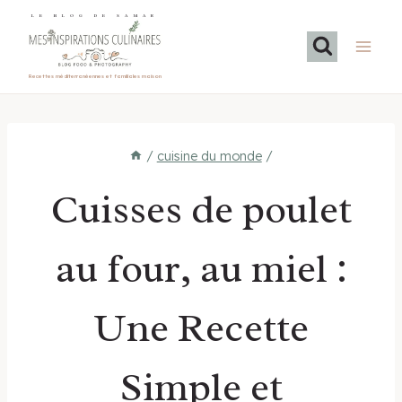
Aller
LE BLOG DE SAMAR
au
contenu
Recettes méditerranéennes et familiales maison
/
cuisine du monde
/
Cuisses de poulet
au four, au miel :
Une Recette
Simple et