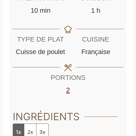
m
h
10
min
1
h
i
e
n
u
TYPE DE PLAT
CUISINE
u
r
Cuisse de poulet
Française
t
e
e
PORTIONS
s
2
INGRÉDIENTS
1x
2x
3x