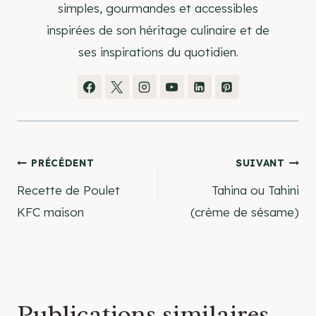
simples, gourmandes et accessibles
inspirées de son héritage culinaire et de
ses inspirations du quotidien.
Navigation
PRÉCÉDENT
SUIVANT
Recette de Poulet
Tahina ou Tahini
de
KFC maison
(crème de sésame)
l’article
Publications similaires