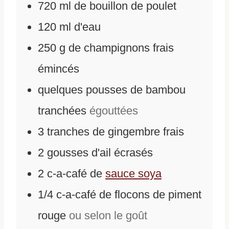
720
ml
de
bouillon de poulet
120
ml
d'
eau
250
g
de
champignons frais
émincés
quelques pousses de bambou
tranchées
égouttées
3
tranches de gingembre frais
2
gousses d'ail écrasés
2
c-a-café
de
sauce soya
1/4
c-a-café
de
flocons de piment
rouge
ou selon le goût