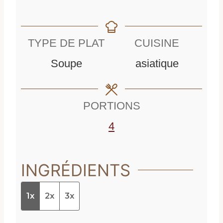
i
n
u
n
u
t
TYPE DE PLAT
CUISINE
u
t
e
Soupe
asiatique
t
e
s
e
s
PORTIONS
s
4
INGRÉDIENTS
1x
2x
3x