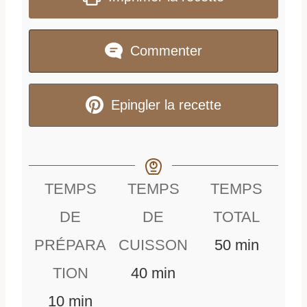
Commenter
Epingler la recette
TEMPS
TEMPS
TEMPS
DE
DE
TOTAL
m
PRÉPARA
CUISSON
50
min
m
i
TION
40
min
m
i
n
10
min