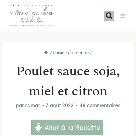
Aller
LE BLOG DE SAMAR
au
contenu
Recettes méditerranéennes et familiales maison
/
cuisine du monde
/
Poulet sauce soja,
miel et citron
par
samar
3 août 2022
48 commentaires
Aller à la Recette