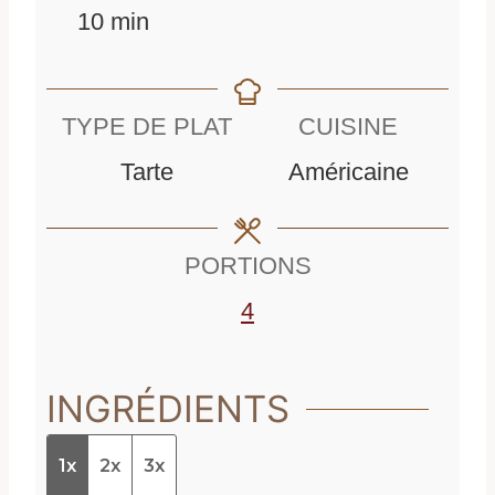
m
e
u
n
10
min
i
u
r
u
n
r
e
t
TYPE DE PLAT
CUISINE
u
e
e
Tarte
Américaine
t
s
e
PORTIONS
s
4
INGRÉDIENTS
1x
2x
3x