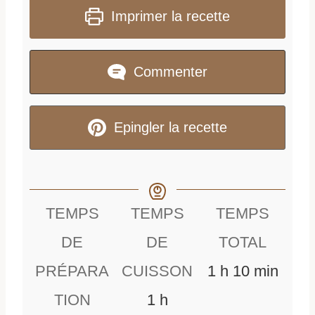
Imprimer la recette
Commenter
Epingler la recette
TEMPS
TEMPS
TEMPS
DE
DE
TOTAL
h
m
PRÉPARA
CUISSON
1
h
10
min
h
e
i
TION
1
h