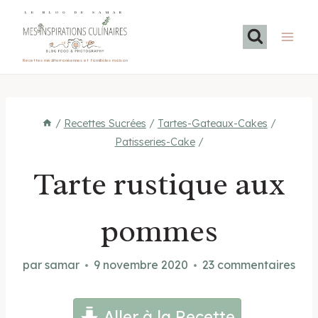
Aller
LE BLOG DE SAMAR
au
contenu
Recettes méditerranéennes et familiales maison
/
Recettes Sucrées
/
Tartes-Gateaux-Cakes
/
Patisseries-Cake
/
Tarte rustique aux
pommes
par
samar
9 novembre 2020
23 commentaires
Aller à la Recette