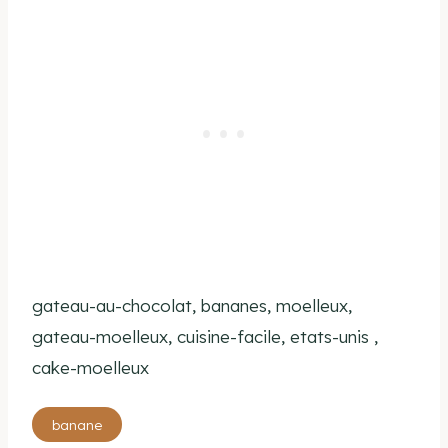
gateau-au-chocolat, bananes, moelleux,
gateau-moelleux, cuisine-facile, etats-unis ,
cake-moelleux
Étiquettes
banane
de