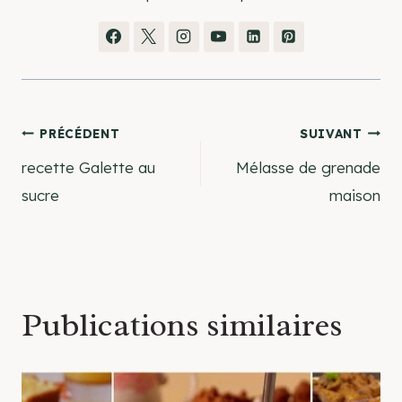
Navigation
PRÉCÉDENT
SUIVANT
recette Galette au
Mélasse de grenade
de
sucre
maison
l’article
Publications similaires