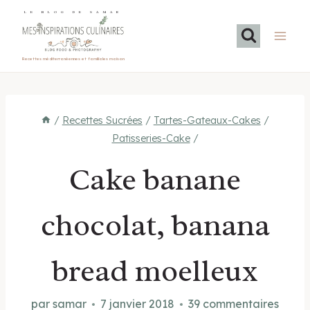
Aller
LE BLOG DE SAMAR
au
contenu
Recettes méditerranéennes et familiales maison
/
Recettes Sucrées
/
Tartes-Gateaux-Cakes
/
Patisseries-Cake
/
Cake banane
chocolat, banana
bread moelleux
par
samar
7 janvier 2018
39 commentaires