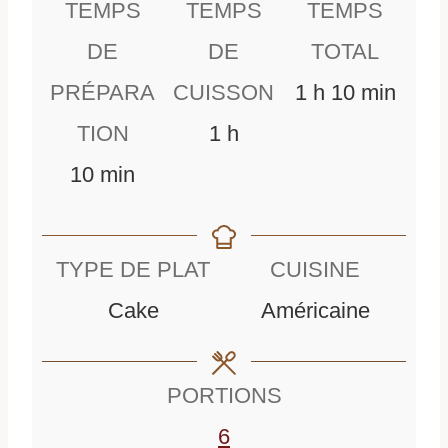
TEMPS
TEMPS
TEMPS
DE
DE
TOTAL
h
m
PRÉPARA
CUISSON
1
h
10
min
h
e
i
TION
1
h
m
e
u
n
10
min
i
u
r
u
n
r
e
t
TYPE DE PLAT
CUISINE
u
e
e
Cake
Américaine
t
s
e
PORTIONS
s
6