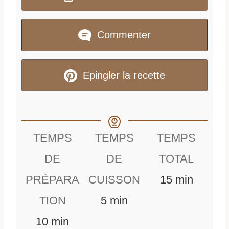
Commenter
Epingler la recette
TEMPS
TEMPS
TEMPS
DE
DE
TOTAL
m
PRÉPARA
CUISSON
15
min
m
i
TION
5
min
m
i
n
10
min