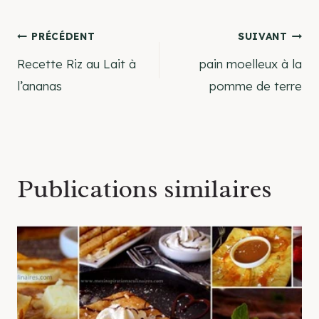
Navigation
PRÉCÉDENT
SUIVANT
Recette Riz au Lait à
pain moelleux à la
de
l’ananas
pomme de terre
l’article
Publications similaires