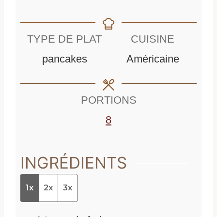
i
n
u
n
u
t
TYPE DE PLAT
CUISINE
u
t
e
pancakes
Américaine
t
e
s
e
s
PORTIONS
s
8
INGRÉDIENTS
1x
2x
3x