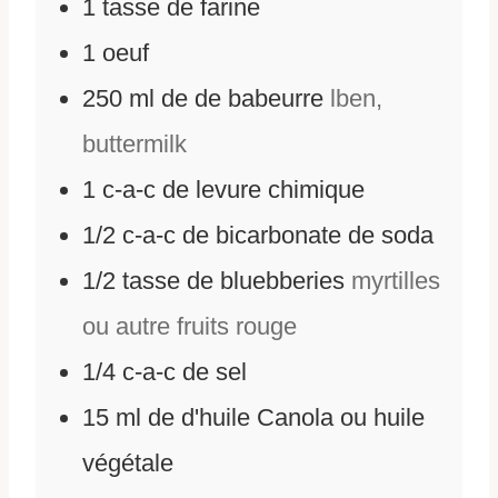
1
tasse de farine
1
oeuf
250
ml
de
de babeurre
lben,
buttermilk
1
c-a-c de levure chimique
1/2
c-a-c de bicarbonate de soda
1/2
tasse de bluebberies
myrtilles
ou autre fruits rouge
1/4
c-a-c de sel
15
ml
de
d'huile Canola ou huile
végétale