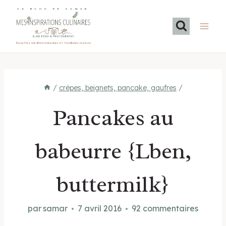
Aller
LE BLOG DE SAMAR
au
contenu
Recettes méditerranéennes et familiales maison
/
crêpes, beignets, pancake, gaufres
/
Pancakes au
babeurre {Lben,
buttermilk}
par
samar
7 avril 2016
92 commentaires