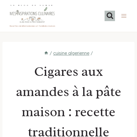
Aller
LE BLOG DE SAMAR
au
contenu
Recettes méditerranéennes et familiales maison
/
cuisine algerienne
/
Cigares aux
amandes à la pâte
maison : recette
traditionnelle