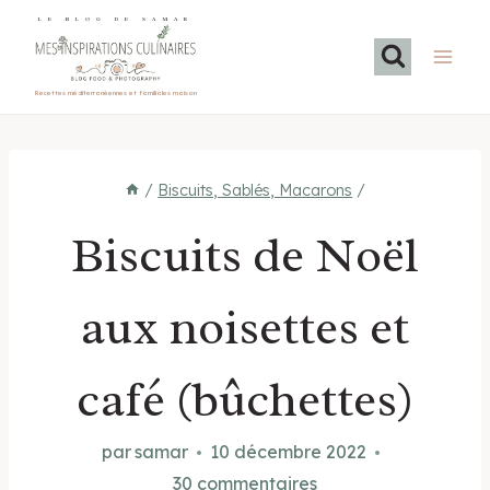
Aller
LE BLOG DE SAMAR
au
contenu
Recettes méditerranéennes et familiales maison
/
Biscuits, Sablés, Macarons
/
Biscuits de Noël
aux noisettes et
café (bûchettes)
par
samar
10 décembre 2022
30 commentaires