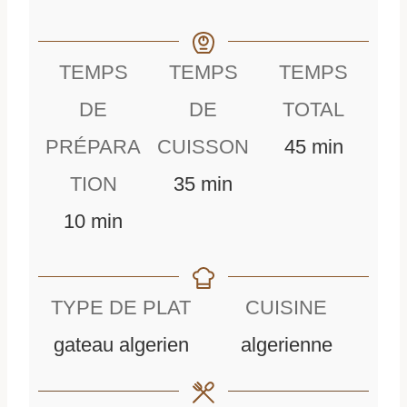
TEMPS
TEMPS
TEMPS
DE
DE
TOTAL
m
PRÉPARA
CUISSON
45
min
m
i
TION
35
min
m
i
n
10
min
i
n
u
n
u
t
TYPE DE PLAT
CUISINE
u
t
e
gateau algerien
algerienne
t
e
s
e
s