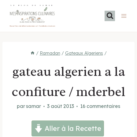
Aller
LE BLOG DE SAMAR
au
contenu
Recettes méditerranéennes et familiales maison
/
Ramadan
/
Gateaux Algeriens
/
gateau algerien a la
confiture / mderbel
par
samar
3 août 2013
16 commentaires
Aller à la Recette