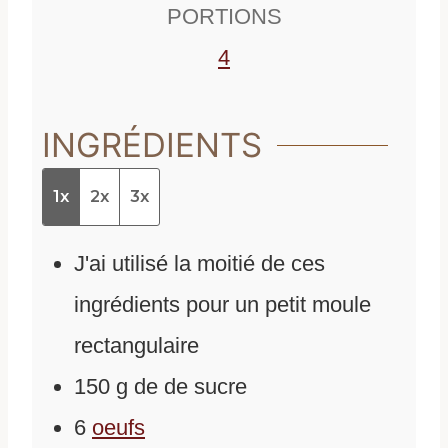
PORTIONS
s
4
INGRÉDIENTS
1x
2x
3x
J'ai utilisé la moitié de ces
ingrédients pour un petit moule
rectangulaire
150
g
de
de sucre
6
oeufs