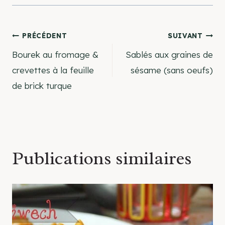
Navigation
PRÉCÉDENT
SUIVANT
Bourek au fromage &
Sablés aux graines de
de
crevettes à la feuille
sésame (sans oeufs)
de brick turque
l’article
Publications similaires