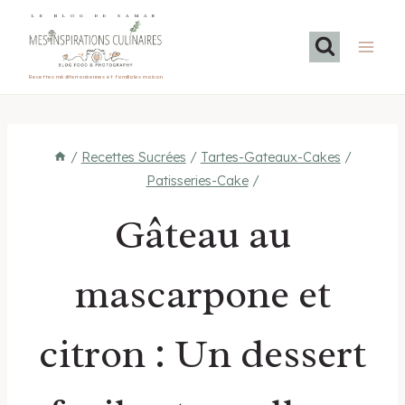
Aller
LE BLOG DE SAMAR
au
contenu
Recettes méditerranéennes et familiales maison
/
Recettes Sucrées
/
Tartes-Gateaux-Cakes
/
Patisseries-Cake
/
Gâteau au
mascarpone et
citron : Un dessert