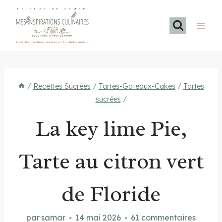
Aller
LE BLOG DE SAMAR
au
contenu
Recettes méditerranéennes et familiales maison
/
Recettes Sucrées
/
Tartes-Gateaux-Cakes
/
Tartes
sucrées
/
La key lime Pie,
Tarte au citron vert
de Floride
par
samar
14 mai 2026
61 commentaires