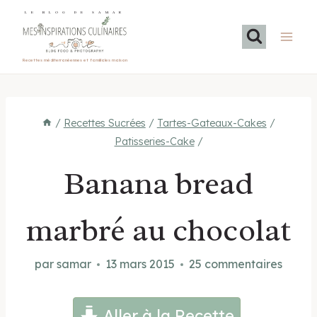
Aller
LE BLOG DE SAMAR
au
contenu
Recettes méditerranéennes et familiales maison
/
Recettes Sucrées
/
Tartes-Gateaux-Cakes
/
Patisseries-Cake
/
Banana bread
marbré au chocolat
par
samar
13 mars 2015
25 commentaires
Aller à la Recette